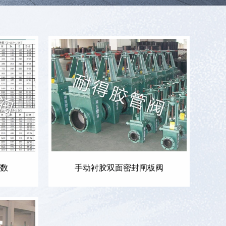
数
手动衬胶双面密封闸板阀