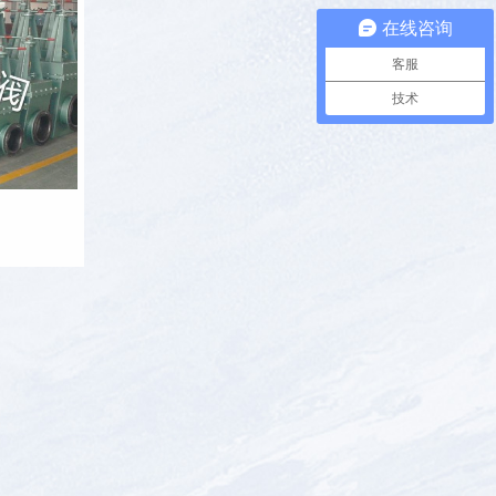
在线咨询
客服
技术