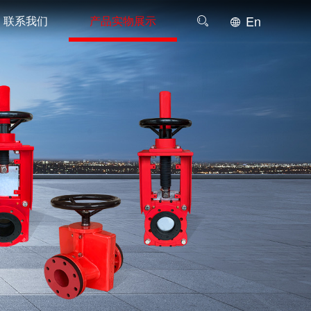
En
联系我们
产品实物展示