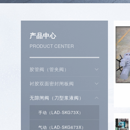
产品中心
PRODUCT CENTER
胶管阀（管夹阀）
衬胶双面密封闸板阀
无隙闸阀（刀型浆液阀）
手动（LAD-SKG73X）
气动（LAD-SKG673X）