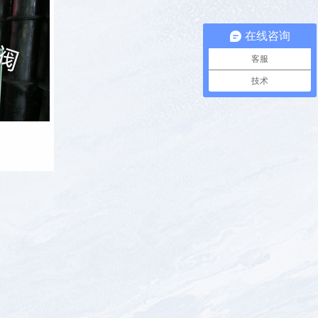
在线咨询
客服
技术