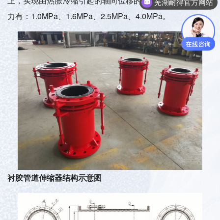
上，实现由热胀冷缩引起的轴向位移的补偿，适应的工作压
芜湖耐得官方网站
力有：1.0MPa、1.6MPa、2.5MPa、4.0MPa。
衬胶管道伸缩器结构示意图