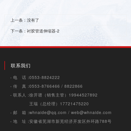
上一条：
没有了
下一条：
衬胶管道伸缩器-2
联系我们
电 话：
0553-8824222
传 真：
0553-8766466 / 8822866
联系人：
徐开谱（销售主管）
19944527892
王瑞（总经理）
17721475220
邮 箱：
whnaide@qq.com
/
web@whnaide.com
地 址：
安徽省芜湖市新芜经济开发区外环路788号