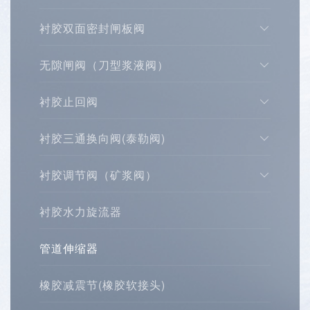
展
衬胶双面密封闸板阀
示
无隙闸阀（刀型浆液阀）
衬胶止回阀
衬胶三通换向阀(泰勒阀)
衬胶调节阀（矿浆阀）
衬胶水力旋流器
管道伸缩器
橡胶减震节(橡胶软接头)