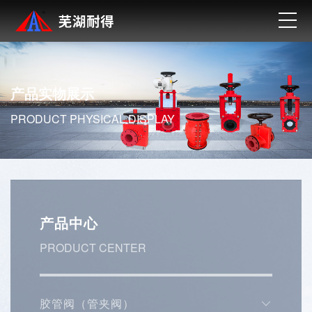
首
页
走
进
典
产品实物展示
耐
型
典
PRODUCT PHYSICAL DISPLAY
得
产
型
新
品
案
闻
联
例
资
系
产
产品中心
讯
我
品
英
PRODUCT CENTER
们
实
文
物
版
胶管阀（管夹阀）