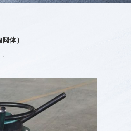
构阀体）
11