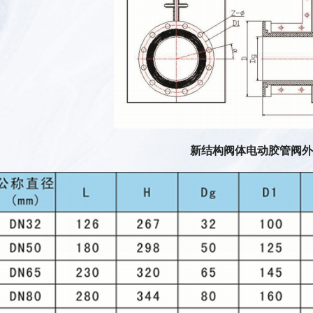
新结构阀体电动胶管阀外