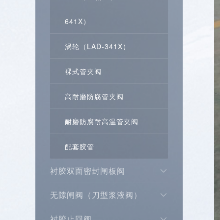
641X）
涡轮（LAD-341X）
裸式管夹阀
高耐磨防腐管夹阀
耐磨防腐耐高温管夹阀
配套胶管
衬胶双面密封闸板阀
无隙闸阀（刀型浆液阀）
衬胶止回阀