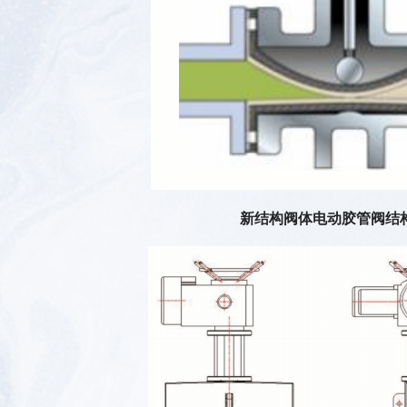
新结构阀体电动胶管阀结