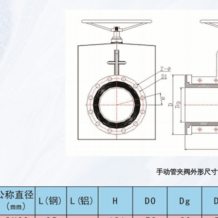
手动
管夹阀
外形尺寸