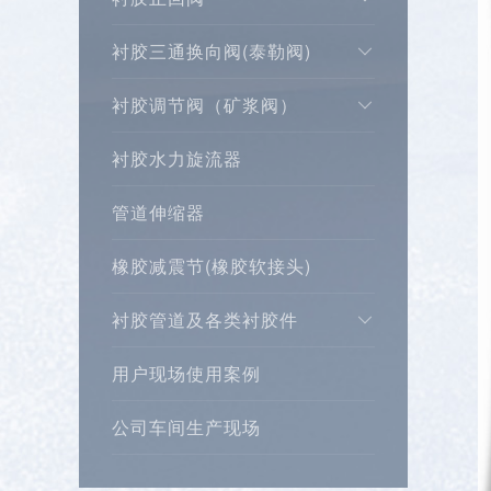
衬胶三通换向阀(泰勒阀)
衬胶调节阀（矿浆阀）
衬胶水力旋流器
管道伸缩器
橡胶减震节(橡胶软接头)
衬胶管道及各类衬胶件
用户现场使用案例
公司车间生产现场