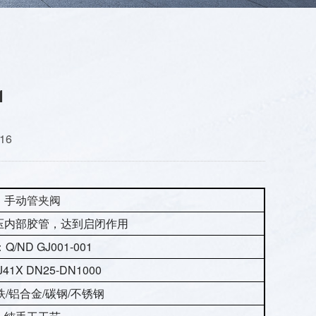
1
16
手动
管夹阀
压内部胶管，达到启闭作用
Q/ND GJ001-001
J41X DN25-DN1000
/铝合金/碳钢/不锈钢