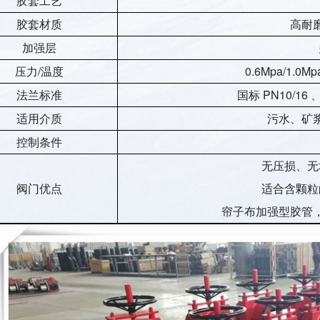
胶套工艺
胶套材质
高耐磨
加强层
压力/温度
0.6Mpa/1.0M
法兰标准
国标 PN10/16
适用介质
污水、矿
控制条件
无压损、无
阀门优点
适合含颗粒
帘子布加强型胶管