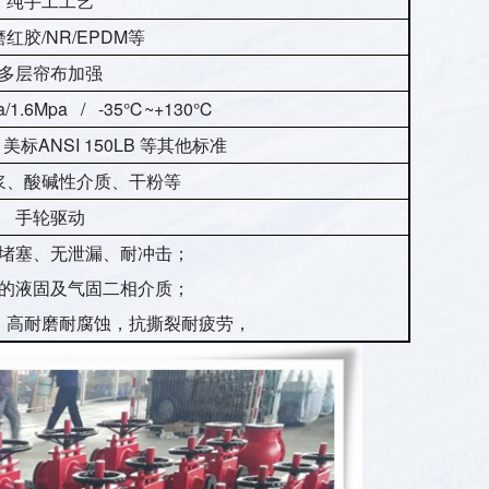
纯手工工艺
红胶/NR/EPDM等
多层帘布加强
pa/1.6Mpa / -35℃~+130℃
 、美标ANSI 150LB 等其他标准
浆、酸碱性介质、干粉等
手轮驱动
堵塞、无泄漏、耐冲击；
的液固及气固二相介质；
，高耐磨耐腐蚀，抗撕裂耐疲劳，